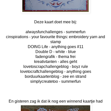
Deze kaart doet mee bij:
alwaysfunchallenges
- summerfun
cinspirations
- your favourite things:
embroidery yarn
and
stamp
DOING Life
- anything goes #11
Double D
- white - blue
fadengrafik
- thema frei
kreativtanten
- alles geht
lovetoscrapchallengeblog
- boyz rule
lovetocraftchallengeblog
- anything goes
borduurkaartenblog
- zee en strand
simplycreatetoo
- summerfun
En gisteren zag ik dat ik nog een winnend kaartje had